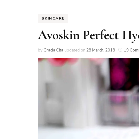
MAKEUP
SKINCARE
MAKEUP
Avoskin Perfect Hy
TOOLS
NAIL
by
Gracia Cita
updated on
28 March, 2018
19 Com
PERFUME
SKINCARE
STORY TIME
TECHNOLOGY