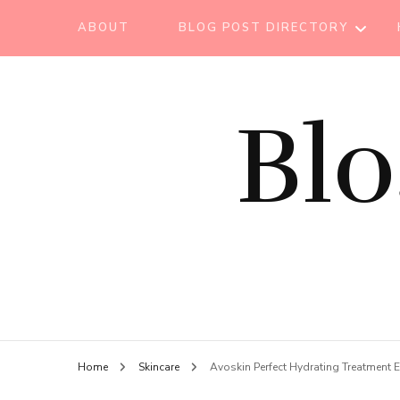
ABOUT
BLOG POST DIRECTORY
BEAUTY TIPS
Bl
BEAUTY
TUTORIAL
ESSENTIAL OIL
EVENT REPORT
HAIR CARE
HEALTH CARE
HOW TO
Home
Skincare
Avoskin Perfect Hydrating Treatment 
LIFESTYLE