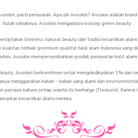
skin, pasti penasaran. Apa sih Avoskin? Avoskin adalah brand sk
e
. Itulah sebabnya, Avoskin mengadopsi konsep
green beauty
.
menciptakan
timeless natural beauty
dari tradisi kecantikan alam
 kualitas terbaik (
premium quality
) hasil alam Indonesia yang 
erkini, Avoskin mempersembahkan produk perawatan kulit alami 
Beauty
, Avoskin berkomitmen untuk mengdedikasikan 1% dari set
 hanya menggunakan bahan – bahan yang alami dan
environmental
n percaya bahwa setiap wanita itu berharga (
Treasure
). Karena
carkan kecantikan alami mereka.