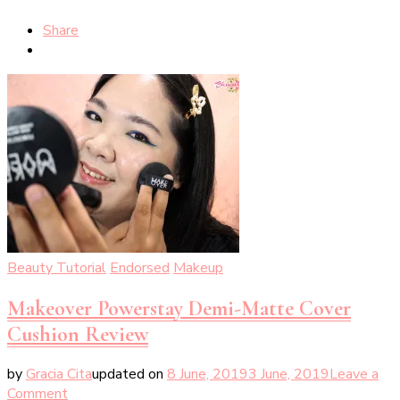
Share
Beauty Tutorial
Endorsed
Makeup
Makeover Powerstay Demi-Matte Cover
Cushion Review
by
Gracia Cita
updated on
8 June, 2019
3 June, 2019
Leave a
on
Comment