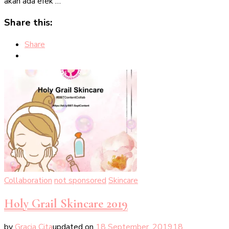
akan ada efek …
Share this:
Share
Collaboration
not sponsored
Skincare
Holy Grail Skincare 2019
by
Gracia Cita
updated on
18 September, 2019
18