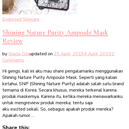
Endorsed
Skincare
Shining Nature Purity Ampoule Mask
Review
by
Gracia Cita
updated on
25 April, 2019
4 April, 2019
2
on
Comments
Shining
Hi gengs, kali ini aku mau share pengalamanku menggunakan
Nature
Shining Nature Purity Ampoule Mask. Seperti yang kalian
Purity
ketahui, SNP (Shining Nature Purity) adalah salah satu brand
Ampoule
ternama di Korea. Secara khusus, mereka terkenal karena
Mask
produk maskernya. Karena itu, ketika mereka menawarkanku
Review
untuk mengreview produk mereka; tentu saja
aku excited sekali. So, sebagus apakah produk mereka?
Apakah rumor …
Share this: