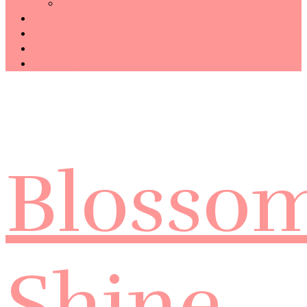
Technology
Haiku
Free Template
Disclosure
CONTACT ME
Blosso
Shine