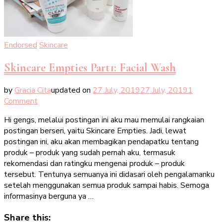
Endorsed
Skincare
Skincare Empties Part1: Facial Wash
by
Gracia Cita
updated on
27 July, 2019
27 July, 2019
1
on
Comment
Skincare
Hi gengs, melalui postingan ini aku mau memulai rangkaian
Empties
postingan berseri, yaitu Skincare Empties. Jadi, lewat
Part1:
postingan ini, aku akan membagikan pendapatku tentang
Facial
produk – produk yang sudah pernah aku, termasuk
Wash
rekomendasi dan ratingku mengenai produk – produk
tersebut. Tentunya semuanya ini didasari oleh pengalamanku
setelah menggunakan semua produk sampai habis. Semoga
informasinya berguna ya …
Share this: