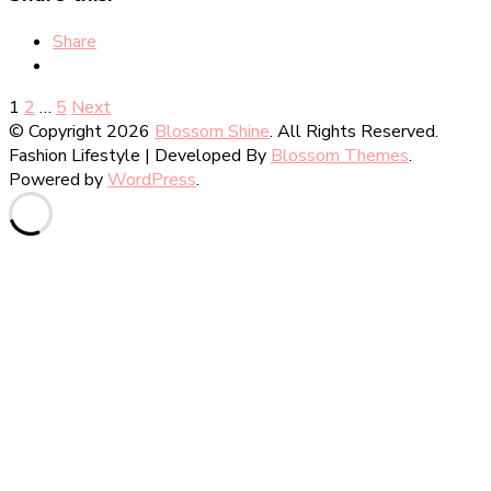
Share
Posts
Page
Page
Page
1
2
…
5
Next
© Copyright 2026
Blossom Shine
. All Rights Reserved.
pagination
Fashion Lifestyle | Developed By
Blossom Themes
.
Powered by
WordPress
.