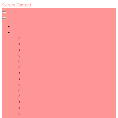
Skip to Content
About
Blog Post Directory
Beauty Tips
Beauty Tutorial
Essential Oil
Event Report
Hair care
Health Care
How To
lifestyle
Makeup
Makeup Tools
Nail
Perfume
Skincare
Story Time