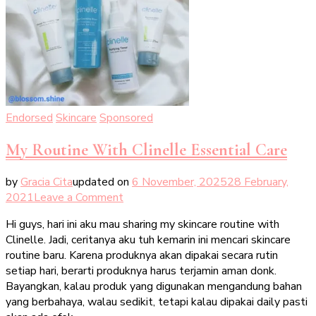
Endorsed
Skincare
Sponsored
My Routine With Clinelle Essential Care
by
Gracia Cita
updated on
6 November, 2025
28 February,
on
2021
Leave a Comment
My
Hi guys, hari ini aku mau sharing my skincare routine with
Routine
Clinelle. Jadi, ceritanya aku tuh kemarin ini mencari skincare
With
routine baru. Karena produknya akan dipakai secara rutin
Clinelle
setiap hari, berarti produknya harus terjamin aman donk.
Essential
Bayangkan, kalau produk yang digunakan mengandung bahan
Care
yang berbahaya, walau sedikit, tetapi kalau dipakai daily pasti