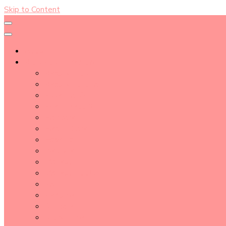
Skip to Content
About
Blog Post Directory
Beauty Tips
Beauty Tutorial
Essential Oil
Event Report
Hair care
Health Care
How To
lifestyle
Makeup
Makeup Tools
Nail
Perfume
Skincare
Story Time