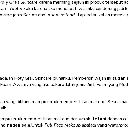
Holy Grail Skincare
karena memang sejauh ini produk tersebut a
care routine
aku karena aku mendapati wajahku cenderung jadi 
incare
jenis
Serum
dan
lotion instead.
Tapi kalau kalian merasa 
adalah Holy Grail Skincare pilihanku. Pembersih wajah ini
sudah a
 Foam. Awalnya yang aku pakai adalah jenis 2in1 Foam yang Mud
wajah yang diklaim mampu untuk membersihkan makeup. Sesuai na
sih
.
 mampu untuk membersihkan makeup dari wajah,
tetapi
dengan ca
ng ringan saja
.Untuk
Full Face Makeup apalagi
yang
waterpro