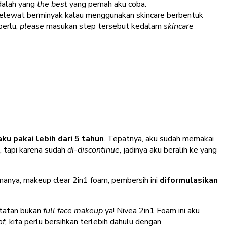
dalah yang
the best
yang pernah aku coba.
kelewat berminyak kalau menggunakan skincare berbentuk
perlu,
please
masukan step tersebut kedalam
skincare
ku pakai lebih dari 5 tahun
. Tepatnya, aku sudah memakai
, tapi karena sudah
di-discontinue,
jadinya aku beralih ke yang
manya, makeup clear 2in1 foam, pembersih ini
diformulasikan
tatan bukan
full face makeup
ya! Nivea 2in1 Foam ini aku
of,
kita perlu bersihkan terlebih dahulu dengan