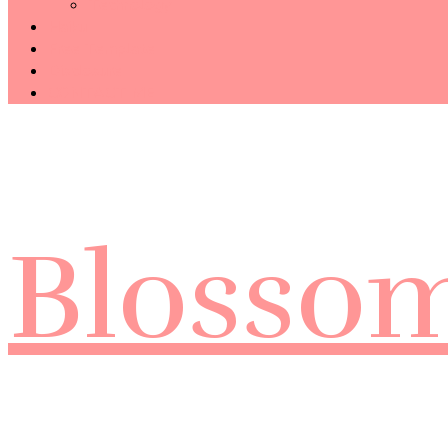
Technology
Haiku
Free Template
Disclosure
CONTACT ME
Blosso