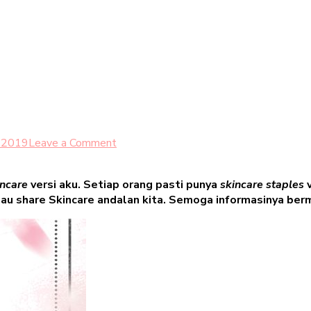
on
 2019
Leave a Comment
Holy
Grail
incare
versi aku. Setiap orang pasti punya
skincare staples
Skincare
u share Skincare andalan kita. Semoga informasinya berm
2019