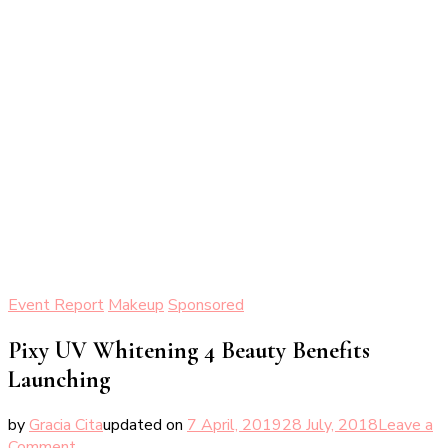
Event Report
Makeup
Sponsored
Pixy UV Whitening 4 Beauty Benefits
Launching
by
Gracia Cita
updated on
7 April, 2019
28 July, 2018
Leave a
on
Comment