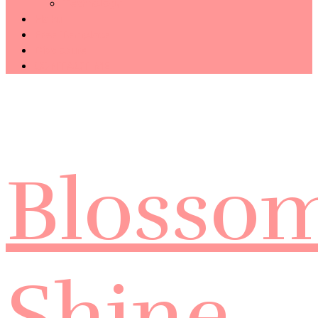
Technology
Haiku
Free Template
Disclosure
CONTACT ME
Blosso
Shine