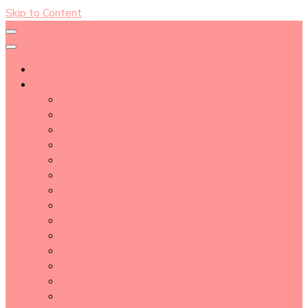
Skip to Content
About
Blog Post Directory
Beauty Tips
Beauty Tutorial
Essential Oil
Event Report
Hair care
Health Care
How To
lifestyle
Makeup
Makeup Tools
Nail
Perfume
Skincare
Story Time