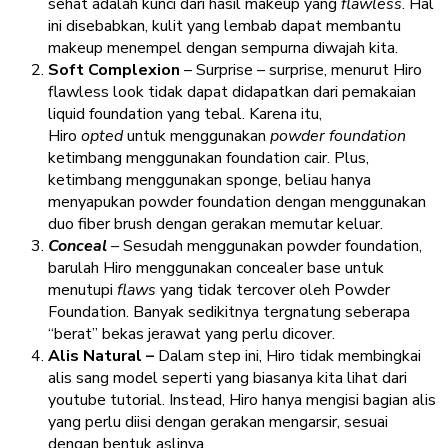
sehat adalah kunci dari hasil makeup yang
flawless
. Hal
ini disebabkan, kulit yang lembab dapat membantu
makeup menempel dengan sempurna diwajah kita.
Soft Complexion
– Surprise – surprise, menurut Hiro
flawless look tidak dapat didapatkan dari pemakaian
liquid foundation yang tebal. Karena itu,
Hiro
opted
untuk menggunakan
powder foundation
ketimbang menggunakan foundation cair. Plus,
ketimbang menggunakan sponge, beliau hanya
menyapukan powder foundation dengan menggunakan
duo fiber brush dengan gerakan memutar keluar.
Conceal
–
Sesudah menggunakan powder foundation,
barulah Hiro menggunakan concealer base untuk
menutupi
flaws
yang tidak tercover oleh Powder
Foundation. Banyak sedikitnya tergnatung seberapa
“berat” bekas jerawat yang perlu dicover.
Alis Natural –
Dalam step ini, Hiro tidak membingkai
alis sang model seperti yang biasanya kita lihat dari
youtube tutorial. Instead, Hiro hanya mengisi bagian alis
yang perlu diisi dengan gerakan mengarsir, sesuai
dengan bentuk aslinya.