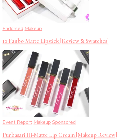
Endorsed
Makeup
10 Fanbo Matte Lipstick [Review & Swatches]
Event Report
Makeup
Sponsored
Purbasari Hi-Matte Lip Cream [Makeup Review]