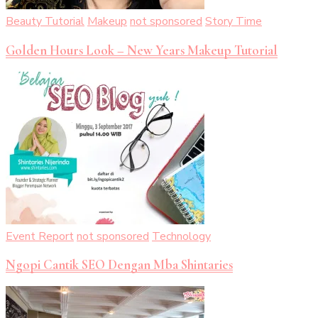
Beauty Tutorial
Makeup
not sponsored
Story Time
Golden Hours Look – New Years Makeup Tutorial
Event Report
not sponsored
Technology
Ngopi Cantik SEO Dengan Mba Shintaries