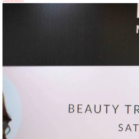
Pixy
UV
Whitening
4
Beauty
Benefits
Launching