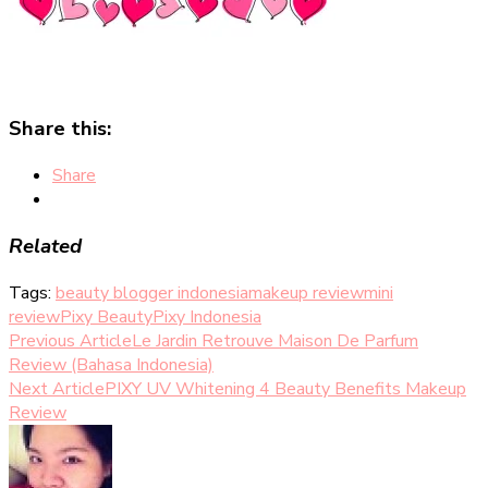
Share this:
Share
Related
Tags:
beauty blogger indonesia
makeup review
mini
review
Pixy Beauty
Pixy Indonesia
Post
Previous Article
Le Jardin Retrouve Maison De Parfum
Review (Bahasa Indonesia)
Navigation
Next Article
PIXY UV Whitening 4 Beauty Benefits Makeup
Review