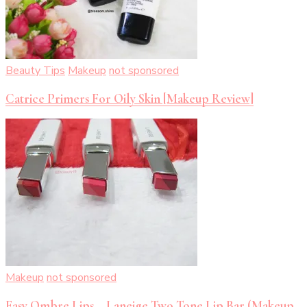
Beauty Tips
Makeup
not sponsored
Catrice Primers For Oily Skin [Makeup Review]
Makeup
not sponsored
Easy Ombre Lips – Laneige Two Tone Lip Bar (Makeup