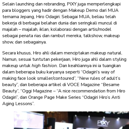
Selain launching dan rebranding, PIXY juga memperlengkapi
para bloggers yang hadir dengan Makeup Demo dari MUA
ternama Jepang, Hiro Odagiri. Sebagai MUA, beliau telah
bekerja di berbagai belahan dunia dan seringkali muncul di
majalah – majalah, iklan, kolaborasi dengan artis/model
sebagai penata rias dan rambut mereka, talkshow, makeup
show, dan sebagainya.
Secara khusus, Hiro ahli dalam menciptakan makeup natural.
Namun, sesuai tuntutan pekerjaan, Hiro juga ahli dalam styling
makeup untuk
high fashion.
Dan keahliannya ini ia tuangkan
dalam beberapa buku karyanya seperti “Odagiri’s way of
making face look smaller/contoured”, “New rules of adult’s
beauty”, dan beberapa artikel di VOCE Magazine “Besame
Beauty”, “Oggi Magazine – “A nice recommendation from Hiro
Odagiri”, dan Orange Page Make Series “Odagiri Hiro’s Anti
Aging Lessons”.