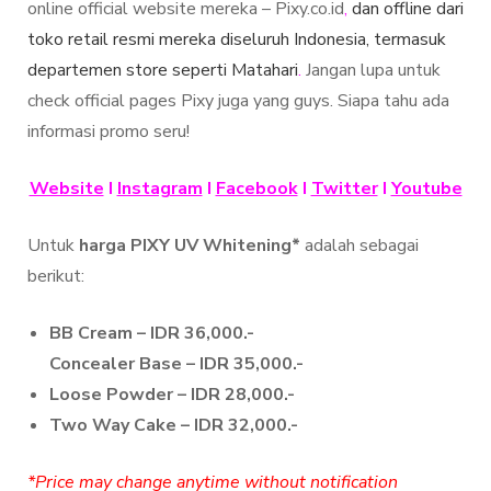
online official website mereka – Pixy.co.id
,
dan offline dari
toko retail resmi mereka diseluruh Indonesia, termasuk
departemen store seperti Matahari
.
Jangan lupa untuk
check official pages Pixy juga yang guys. Siapa tahu ada
informasi promo seru!
Website
I
Instagram
I
Facebook
I
Twitter
I
Youtube
Untuk
harga PIXY UV Whitening*
adalah sebagai
berikut:
BB Cream – IDR 36,000.-
Concealer Base – IDR 35,000.-
Loose Powder – IDR 28,000.-
Two Way Cake – IDR 32,000.-
*Price may change anytime without notification