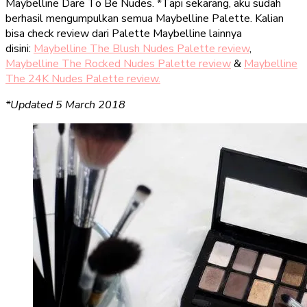
Maybelline Dare To Be Nudes. *Tapi sekarang, aku sudah
berhasil mengumpulkan semua Maybelline Palette. Kalian
bisa check review dari Palette Maybelline lainnya
disini:
Maybelline The Blush Nudes Palette review
,
Maybelline The Rocked Nudes Palette review
&
Maybelline
The 24K Nudes Palette review.
*Updated 5 March 2018