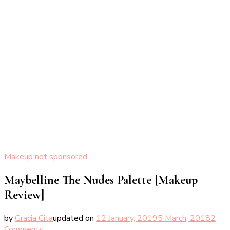
Makeup
not sponsored
Maybelline The Nudes Palette [Makeup
Review]
by
Gracia Cita
updated on
12 January, 2019
5 March, 2018
2
on
Comments