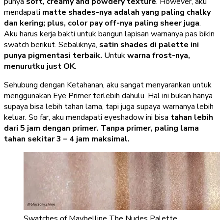
punya
soft, creamy and powdery texture
. However, aku
mendapati
matte shades-nya adalah yang paling chalky
dan kering; plus, color pay off-nya paling sheer juga
.
Aku harus kerja bakti untuk bangun lapisan warnanya pas bikin
swatch berikut. Sebaliknya,
satin shades di palette ini
punya pigmentasi terbaik.
Untuk
warna frost-nya,
menurutku just OK
.
Sehubung dengan Ketahanan, aku sangat menyarankan untuk
menggunakan Eye Primer terlebih dahulu. Hal ini bukan hanya
supaya bisa lebih tahan lama, tapi juga supaya warnanya lebih
keluar. So far, aku mendapati eyeshadow ini bisa
tahan lebih
dari 5 jam dengan primer. Tanpa primer, paling lama
tahan sekitar 3 – 4 jam maksimal.
Swatches of Maybelline The Nudes Palette