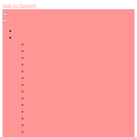
Skip to Content
About
Blog Post Directory
Beauty Tips
Beauty Tutorial
Essential Oil
Event Report
Hair care
Health Care
How To
lifestyle
Makeup
Makeup Tools
Nail
Perfume
Skincare
Story Time