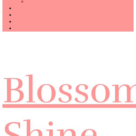
Technology
Haiku
Free Template
Disclosure
CONTACT ME
Blosso
Shine