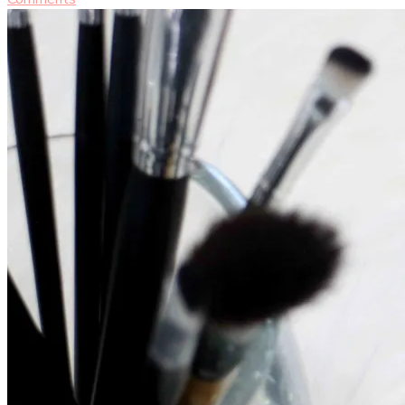
Maybelline
The
Nudes
Palette
[Makeup
Review]