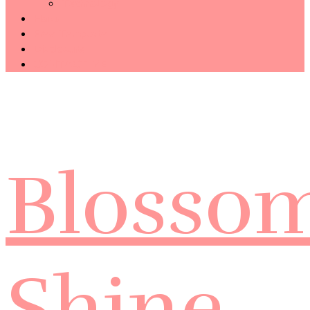
Technology
Haiku
Free Template
Disclosure
CONTACT ME
Blosso
Shine