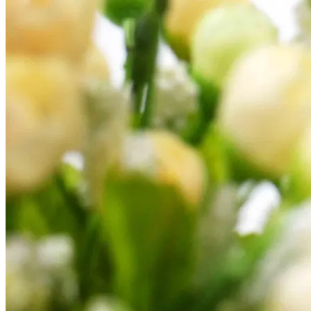
7
Cara
Merawat
Kulit
Berminyak
[Beauty
Tips]