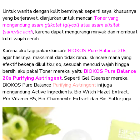
Untuk wanita dengan kulit berminyak seperti saya, khususnya
yang berjerawat, dianjurkan untuk mencari
Toner yang
mengandung
asam glikolat
(
glycol
) atau
asam alisilat
(
salicylic acid
)
, karena dapat mengurangi minyak dan membuat
kulit wajah cerah.
Karena aku lagi pakai skincare
BIOKOS Pure Balance 20s
,
agar hasilnya maksimal dan tidak rancu, skincare mana yang
efektif bekerja dikulitku; so, sesudah mencuci wajah hingga
bersih, aku pakai Toner mereka, yaitu
BIOKOS
Pure Balance
20s Purifying Astringent
. Seperti Gel Cleanser mereka,
BIOKOS Pure Balance
Purifying Astringent
ini juga
mengandung Active Ingredients: Bio Witch Hazel Extract,
Pro Vitamin B5, Bio-Chamomile Extract dan Bio-Sulfur juga.