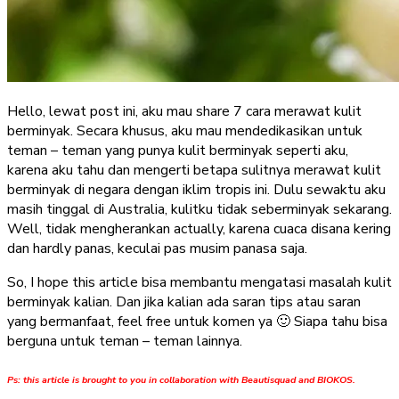
Hello, lewat post ini, aku mau share 7 cara merawat kulit
berminyak. Secara khusus, aku mau mendedikasikan untuk
teman – teman yang punya kulit berminyak seperti aku,
karena aku tahu dan mengerti betapa sulitnya merawat kulit
berminyak di negara dengan iklim tropis ini. Dulu sewaktu aku
masih tinggal di Australia, kulitku tidak seberminyak sekarang.
Well, tidak mengherankan actually, karena cuaca disana kering
dan hardly panas, keculai pas musim panasa saja.
So, I hope this article bisa membantu mengatasi masalah kulit
berminyak kalian. Dan jika kalian ada saran tips atau saran
yang bermanfaat, feel free untuk komen ya 🙂 Siapa tahu bisa
berguna untuk teman – teman lainnya.
Ps: this article is brought to you in collaboration with Beautisquad and BIOKOS.