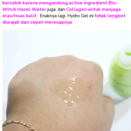
berlebih karena mengandung active ingredient Bio-
Witch Hazel Water
juga, dan
Collagen untuk menjaga
elasitisas kulit
. Enaknya lagi, Hydro Gel ini t
idak lengket
diwajah dan cepat meresapnya
.