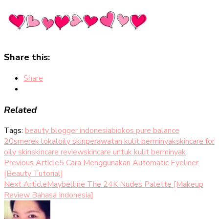
Share this:
Share
Related
Tags:
beauty blogger indonesia
biokos pure balance
20s
merek lokal
oily skin
perawatan kulit berminyak
skincare for
oily skin
skincare review
skincare untuk kulit berminyak
Post
Previous Article
5 Cara Menggunakan Automatic Eyeliner
[Beauty Tutorial]
Navigation
Next Article
Maybelline The 24K Nudes Palette [Makeup
Review Bahasa Indonesia]