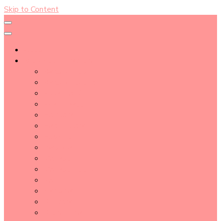
Skip to Content
About
Blog Post Directory
Beauty Tips
Beauty Tutorial
Essential Oil
Event Report
Hair care
Health Care
How To
lifestyle
Makeup
Makeup Tools
Nail
Perfume
Skincare
Story Time