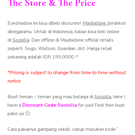
The Store & The Price
Eyeshadow ini bisa dibeli di
counter
Maybelline t
erdekat
dinegaramu. Untuk di Indonesia, kalian bisa beli online
di
Sociolla
. Dan offline di Maybelline official retails
seperti Sogo, Watson, Guardian, dst. Harga retail
sekarang adalah IDR 199,0000.-*
*Pricing is subject to change from time to time without
notice
Buat teman – teman yang mau belanja di
Sociolla
, here I
have a
Discount Code Sociolla
for you! Feel free buat
pake ya 🙂
Cara pakainya gampang sekali, cukup masukan kode ”