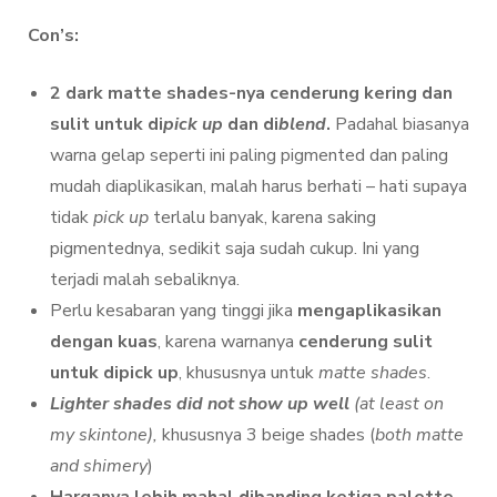
Con’s:
2 dark matte shades-nya cenderung kering dan
sulit untuk di
pick up
dan
di
blend
.
Padahal biasanya
warna gelap seperti ini paling pigmented dan paling
mudah diaplikasikan, malah harus berhati – hati supaya
tidak
pick up
terlalu banyak, karena saking
pigmentednya, sedikit saja sudah cukup. Ini yang
terjadi malah sebaliknya.
Perlu kesabaran yang tinggi jika
mengaplikasikan
dengan kuas
, karena warnanya
cenderung sulit
untuk dipick up
, khususnya untuk
matte shades
.
Lighter shades did not show up well
(at least on
my skintone),
khususnya 3 beige shades (
both matte
and shimery
)