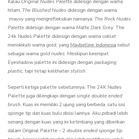
Kalau
Original Nudes Palette
didesign dengan warna
hitam,
The Blushed Nudes
didesign dengan warna
mauvy
yang mengrefleksikan namanya;
The Rock Nudes
Palette
didesign dengan warna
Matte Dark Grey.
The
24k Nudes Palette didesign dengan warna coklat
mendekati warna
gold,
yang
Maybelline Indonesia
sebut
sebagai warna
gold nudes
.
Meskipun keempat
Eyeshadow palette ini didesign dengan
packaging
plastic
, tapi tetap kelilhatan
stylish
.
Seperti ketiga palette sebelumnya, The 24K Nudes
Palette
juga dilengkapi dengan
single double ended
brush
. Kuas ini memiliki 2 ujung yang berbeda, satu sisi
sponge tip dan kuas bulu disisi lainnya. Aku pribadi lebih
senang dengan kuas yang ini ketimbang yang diberikan
dalam Original Palette – 2
double ended sponge tip