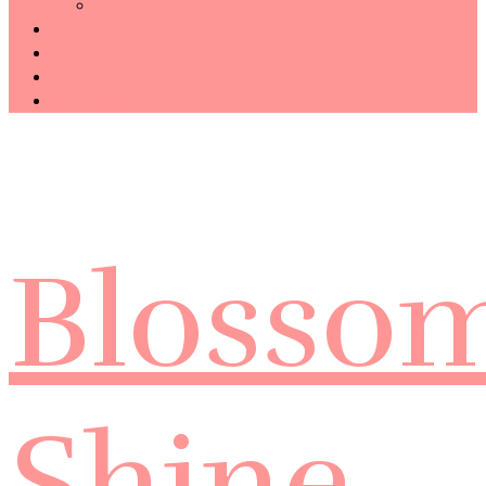
Technology
Haiku
Free Template
Disclosure
CONTACT ME
Blosso
Shine