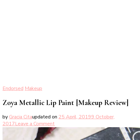
Endorsed
Makeup
Zoya Metallic Lip Paint [Makeup Review]
by
Gracia Cita
updated on
25 April, 2019
9 October,
on
2017
Leave a Comment
Zoya
Metallic