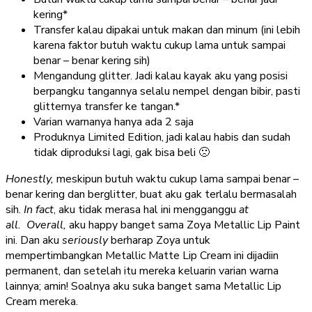
kering*
Transfer kalau dipakai untuk makan dan minum (ini lebih
karena faktor butuh waktu cukup lama untuk sampai
benar – benar kering sih)
Mengandung glitter. Jadi kalau kayak aku yang posisi
berpangku tangannya selalu nempel dengan bibir, pasti
glitternya transfer ke tangan.*
Varian warnanya hanya ada 2 saja
Produknya Limited Edition, jadi kalau habis dan sudah
tidak diproduksi lagi, gak bisa beli 🙁
Honestly,
meskipun butuh waktu cukup lama sampai benar –
benar kering dan berglitter, buat aku gak terlalu bermasalah
sih.
In fact
, aku tidak merasa hal ini mengganggu
at
all. Overall,
aku happy banget sama Zoya Metallic Lip Paint
ini. Dan aku
seriously
berharap Zoya untuk
mempertimbangkan Metallic Matte Lip Cream ini dijadiin
permanent, dan setelah itu mereka keluarin varian warna
lainnya; amin! Soalnya aku suka banget sama Metallic Lip
Cream mereka.