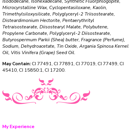
Isododecane, Isohexadecane, Synthetic Fluorphlogopite,
Microcyrstalline Wax, Cyclopentasiloxane, Kaolin,
Trimethylsiloxysilicate, Polyglyceryl-2 Triisostearate,
Disteardimonium Hectorite, Pentaerythrityl
Tetraisostearate, Diisostearyl Malate, Polybutene,
Propylene Carbonate, Polyglyceryl-2 Diisostearate,
Butyrospermum Parkii (Shea) butter, Fragrance (Perfume),
Sodium, Dehydroacetate, Tin Oxide, Argania Spinosa Kernel
Oil, Vitis Vinifera (Grape) Seed Oil.
May Contain:
CI 77491, CI 77891, CI 77019, CI 77499, CI
45410, CI 15850:1, CI 17200.
My Experience