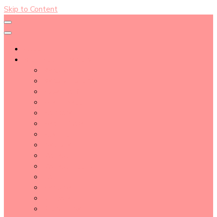
Skip to Content
About
Blog Post Directory
Beauty Tips
Beauty Tutorial
Essential Oil
Event Report
Hair care
Health Care
How To
lifestyle
Makeup
Makeup Tools
Nail
Perfume
Skincare
Story Time