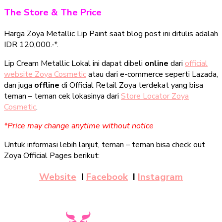
The Store & The Price
Harga Zoya Metallic Lip Paint saat blog post ini ditulis adalah
IDR 120,000.-*.
Lip Cream Metallic Lokal ini dapat dibeli
online
dari
official
website Zoya Cosmetic
atau dari e-commerce seperti Lazada,
dan juga
offline
di Official Retail Zoya terdekat yang bisa
teman – teman cek lokasinya dari
Store Locator Zoya
Cosmetic
.
*Price may change anytime without notice
Untuk informasi lebih lanjut, teman – teman bisa check out
Zoya Official Pages berikut:
Website
I
Facebook
I
Instagram