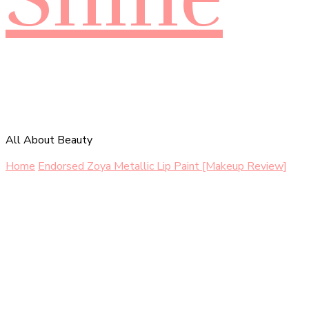
All About Beauty
Home
Endorsed
Zoya Metallic Lip Paint [Makeup Review]