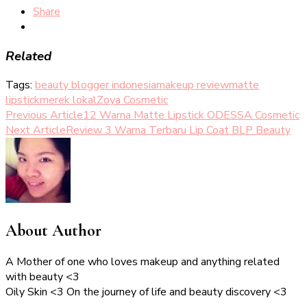
Share
Related
Tags:
beauty blogger indonesia
makeup review
matte
lipstick
merek lokal
Zoya Cosmetic
Post
Previous Article
12 Warna Matte Lipstick ODESSA Cosmetic
Next Article
Review 3 Warna Terbaru Lip Coat BLP Beauty
Navigation
About Author
A Mother of one who loves makeup and anything related
with beauty <3
Oily Skin <3 On the journey of life and beauty discovery <3