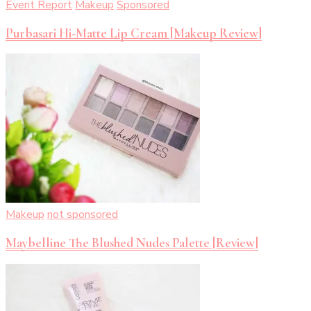
Event Report
Makeup
Sponsored
Purbasari Hi-Matte Lip Cream [Makeup Review]
Makeup
not sponsored
Maybelline The Blushed Nudes Palette [Review]