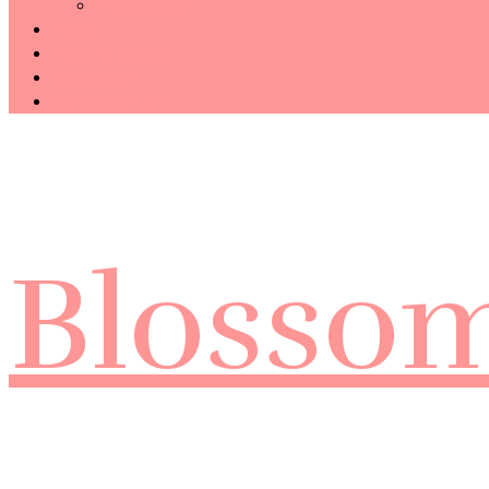
Technology
Haiku
Free Template
Disclosure
CONTACT ME
Blosso