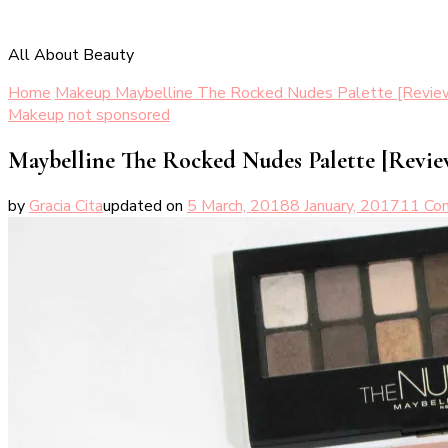
All About Beauty
Home
Makeup
Maybelline The Rocked Nudes Palette [Review
Makeup
not sponsored
Maybelline The Rocked Nudes Palette [Revie
by
Gracia Cita
updated on
5 March, 2018
8 January, 2017
11 Co