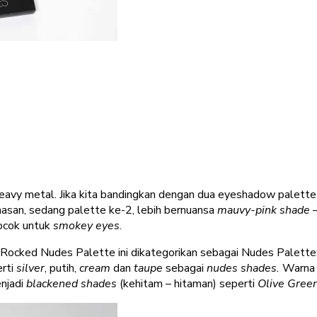
 Heavy metal. Jika kita bandingkan dengan dua eyeshadow palett
san, sedang palette ke-2, lebih bernuansa
mauvy-pink shade
cocok untuk
smokey eyes
.
 Rocked Nudes Palette ini dikategorikan sebagai Nudes Palette; 
rti
silver
, putih,
cream
dan
taupe
sebagai
nudes shades.
Warna –
njadi
blackened shades
(kehitam – hitaman) seperti
Olive Gree