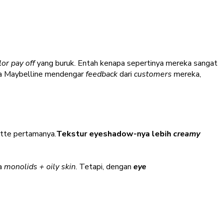
lor pay off
yang buruk. Entah kenapa sepertinya mereka sangat
wa Maybelline mendengar
feedback
dari
customers
mereka,
tte pertamanya.
Tekstur eyeshadow-nya lebih
creamy
ya
monolids + oily skin
. Tetapi, dengan
eye