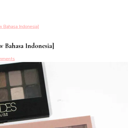
 Bahasa Indonesia]
w Bahasa Indonesia]
on
mments
Maybelline
The
Rocked
Nudes
Palette
[Review
Bahasa
Indonesia]