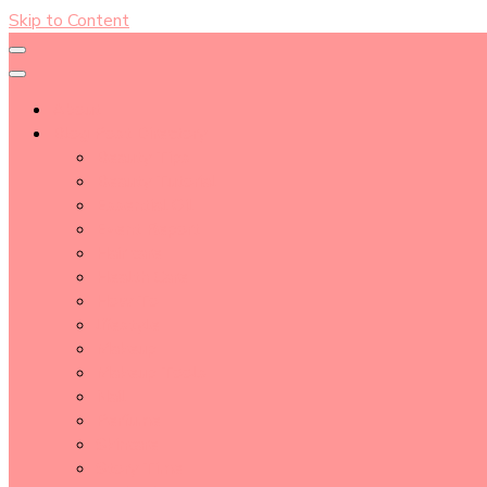
Skip to Content
About
Blog Post Directory
Beauty Tips
Beauty Tutorial
Essential Oil
Event Report
Hair care
Health Care
How To
lifestyle
Makeup
Makeup Tools
Nail
Perfume
Skincare
Story Time