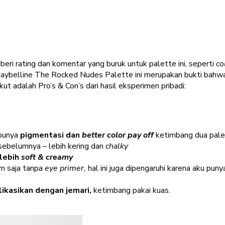
beri rating dan komentar yang buruk untuk palette ini, seperti
co
Maybelline The Rocked Nudes Palette ini merupakan bukti bah
ut adalah Pro’s & Con’s dari hasil eksperimen pribadi:
 punya
pigmentasi dan
better color pay off
ketimbang dua pale
sebelumnya – lebih kering dan
chalky
lebih
soft & creamy
am saja tanpa
eye primer,
hal ini juga dipengaruhi karena aku pun
likasikan dengan jemari,
ketimbang pakai kuas.