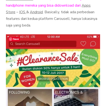
handphone mereka yang bisa didownload dari
Apps
Store
–
IOS
&
Android
. Basically, tidak ada perbedaan
features dari kedua platform Carousell, hanya lokasinya
saja yang beda.
Save