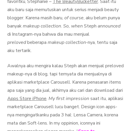
favoritku, Stephanie –
The BeautyBucketter
. Saat itu
aku baru saja memutuskan untuk serius menjadi beauty
blogger. Karena masih baru,
of course
, aku belum punya
banyak
makeup collection
.
So, when
Steph
announced
di Instagram-nya bahwa dia mau menjual
preloved
beberapa
makeup collection
-nya, tentu saja
aku tertarik.
Awalnya aku mengira kalau Steph akan menjual preloved
makeup-nya di blog, tapi ternyata dia menjualnya di
aplikasi marketplace Carousell. Karena penasaran items
apa saja yang dia jual, akhirnya aku cari dan download dari
Apps Store iPhone
.
My first impression
saat itu, aplikasi
marketplace Carousell lucu banget. Design icon apps-
nya mengingatkanku pada 3 hal: Lensa Camera, korena
mata dan Soft-lens. In my oppinion, iconnya ini