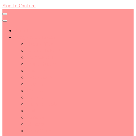
Skip to Content
About
Blog Post Directory
Beauty Tips
Beauty Tutorial
Essential Oil
Event Report
Hair care
Health Care
How To
lifestyle
Makeup
Makeup Tools
Nail
Perfume
Skincare
Story Time