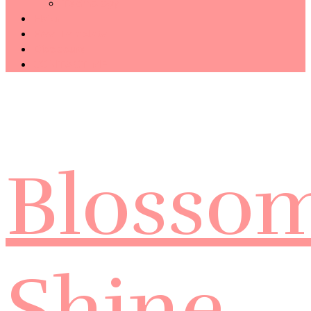
Technology
Haiku
Free Template
Disclosure
CONTACT ME
Blosso
Shine