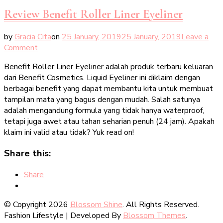
Review Benefit Roller Liner Eyeliner
by
Gracia Cita
on
25 January, 2019
25 January, 2019
Leave a
on
Comment
Review
Benefit Roller Liner Eyeliner adalah produk terbaru keluaran
Benefit
dari Benefit Cosmetics. Liquid Eyeliner ini diklaim dengan
Roller
berbagai benefit yang dapat membantu kita untuk membuat
Liner
tampilan mata yang bagus dengan mudah. Salah satunya
Eyeliner
adalah mengandung formula yang tidak hanya waterproof,
tetapi juga awet atau tahan seharian penuh (24 jam). Apakah
klaim ini valid atau tidak? Yuk read on!
Share this:
Share
© Copyright 2026
Blossom Shine
. All Rights Reserved.
Fashion Lifestyle | Developed By
Blossom Themes
.